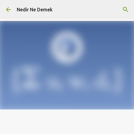
Ana içeriğe atla
Nedir Ne Demek