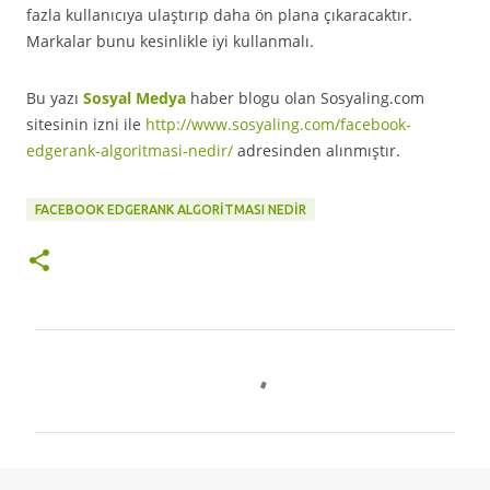
fazla kullanıcıya ulaştırıp daha ön plana çıkaracaktır.
Markalar bunu kesinlikle iyi kullanmalı.
Bu yazı
Sosyal Medya
haber blogu olan Sosyaling.com
sitesinin izni ile
http://www.sosyaling.com/facebook-
edgerank-algoritmasi-nedir/
adresinden alınmıştır.
FACEBOOK EDGERANK ALGORITMASI NEDIR
Y
o
r
u
m