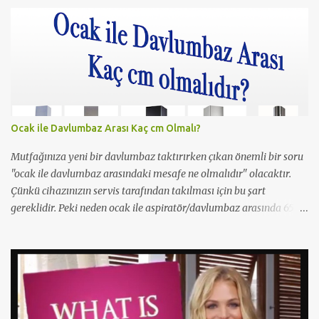
Maymun filminde de oynamış. O filmde de Yavuz Bingöl ile çıplak
bir sahnesi yer almış yazı içinde yer alan kare de o filmden.
Çıplaklık prim ediyor, filmin bi boka benzediğini sanmıyorum
ama konu porno olunca rağbet olacaktır, şimdiden iyi reklamı
oldu.
Ocak ile Davlumbaz Arası Kaç cm Olmalı?
Mutfağınıza yeni bir davlumbaz taktırırken çıkan önemli bir soru
"ocak ile davlumbaz arasındaki mesafe ne olmalıdır" olacaktır.
Çünkü cihazınızın servis tarafından takılması için bu şart
gereklidir. Peki neden ocak ile aspiratör/davlumbaz arasında 65
cm mesafe olmalıdır? Yetkili servisler neden 65cm'den kısa
mesafelerde montaj yapmazlar? Çünkü bu yangın ihtimslini
artırır ve çıkacak bir yangında servisi/beyaz eşya firmasını
sorumlu kılar. Bu sebeple yetkili servisler 65cm'den 1cm bile kısa
olsalar montajı gerçekleştirmezler. Montaj yapmaları halinde ise
gereksiz bir risk almış olurlar. Bu yüzden mutfak dolabınızı