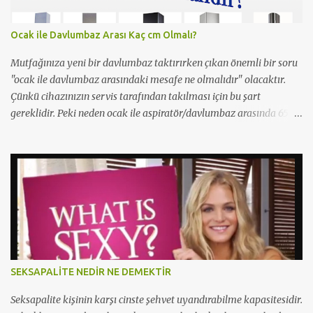
Ocak ile Davlumbaz Arası Kaç cm Olmalı?
Mutfağınıza yeni bir davlumbaz taktırırken çıkan önemli bir soru
"ocak ile davlumbaz arasındaki mesafe ne olmalıdır" olacaktır.
Çünkü cihazınızın servis tarafından takılması için bu şart
gereklidir. Peki neden ocak ile aspiratör/davlumbaz arasında 65
cm mesafe olmalıdır? Yetkili servisler neden 65cm'den kısa
mesafelerde montaj yapmazlar? Çünkü bu yangın ihtimslini
artırır ve çıkacak bir yangında servisi/beyaz eşya firmasını
sorumlu kılar. Bu sebeple yetkili servisler 65cm'den 1cm bile kısa
olsalar montajı gerçekleştirmezler. Montaj yapmaları halinde ise
gereksiz bir risk almış olurlar. Bu yüzden mutfak dolabınızı
yaptırırken aspiratör/davlumbaz takılma mesefesini en 65cm
olacak şekilde yer bırakmaya dikkat etmelisiniz.
http://www.pasahome.com/3-BOY-ISIYA-DAYANIKLI-FIRFIRLI-
SEKSAPALİTE NEDİR NE DEMEKTİR
FIRIN-KABI,PR-69278.html
http://blog.yilmazbaris.com/2011/08/aspirator-alrken-nelere-
Seksapalite kişinin karşı cinste şehvet uyandırabilme kapasitesidir.