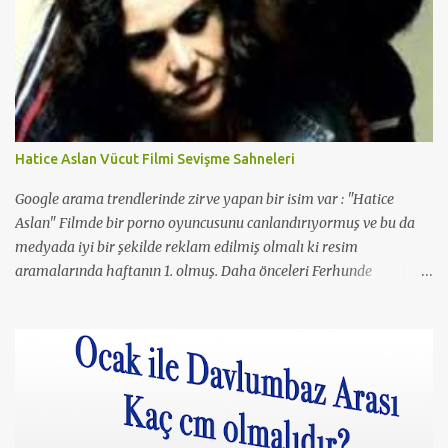
Hatice Aslan Vücut Filmi Sevişme Sahneleri
Google arama trendlerinde zirve yapan bir isim var : "Hatice
Aslan" Filmde bir porno oyuncusunu canlandırıyormuş ve bu da
medyada iyi bir şekilde reklam edilmiş olmalı ki resim
aramalarında haftanın 1. olmuş. Daha önceleri Ferhunde
Hanımlar ve En Son Babalar Duyar dizilerinde oynamış ve 3
Maymun filminde de oynamış. O filmde de Yavuz Bingöl ile çıplak
bir sahnesi yer almış yazı içinde yer alan kare de o filmden.
Çıplaklık prim ediyor, filmin bi boka benzediğini sanmıyorum
ama konu porno olunca rağbet olacaktır, şimdiden iyi reklamı
oldu.