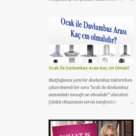
olmalı ki resim aramalarında haftanın 1.
olmuş. Daha önceleri Ferhunde Hanımlar
ve En Son Babalar Duyar dizilerinde
oynamış ve 3 Maymun filminde de oynamış.
O filmde de Yavuz Bingöl ile çıplak bir
sahnesi yer almış yazı içinde yer alan kare
de o filmden. Çıplaklık prim ediyor, filmin bi
boka benzediğini sanmıyorum ama konu
porno olunca rağbet olacaktır, şimdiden iyi
Ocak ile Davlumbaz Arası Kaç cm Olmalı?
reklamı oldu.
Mutfağınıza yeni bir davlumbaz taktırırken
çıkan önemli bir soru "ocak ile davlumbaz
arasındaki mesafe ne olmalıdır" olacaktır.
Çünkü cihazınızın servis tarafından
takılması için bu şart gereklidir. Peki neden
ocak ile aspiratör/davlumbaz arasında 65
cm mesafe olmalıdır? Yetkili servisler neden
65cm'den kısa mesafelerde montaj