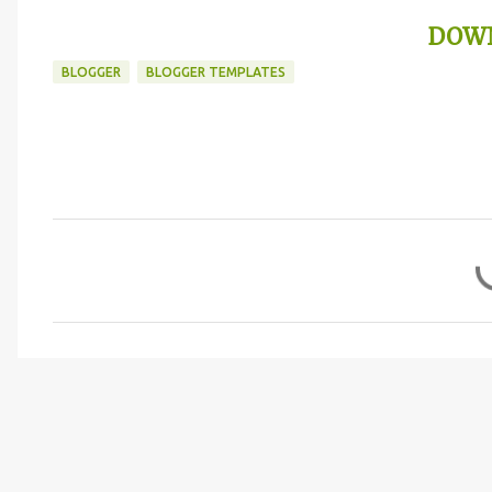
DOW
BLOGGER
BLOGGER TEMPLATES
Y
o
r
u
m
l
a
r