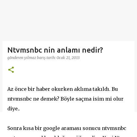
Ntvmsnbc nin anlamı nedir?
gönderen
yılmaz barış
tarih:
Ocak 21, 2013
Az önce bir haber okurken aklıma takıldı. Bu
ntvmsnbc ne demek? Böyle saçma isim mi olur
diye..
Sonra kısa bir google araması sonucu ntvmsnbc