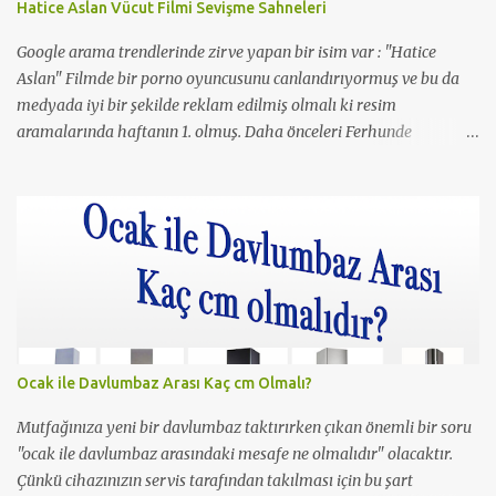
Hatice Aslan Vücut Filmi Sevişme Sahneleri
Google arama trendlerinde zirve yapan bir isim var : "Hatice
Aslan" Filmde bir porno oyuncusunu canlandırıyormuş ve bu da
medyada iyi bir şekilde reklam edilmiş olmalı ki resim
aramalarında haftanın 1. olmuş. Daha önceleri Ferhunde
Hanımlar ve En Son Babalar Duyar dizilerinde oynamış ve 3
Maymun filminde de oynamış. O filmde de Yavuz Bingöl ile çıplak
bir sahnesi yer almış yazı içinde yer alan kare de o filmden.
Çıplaklık prim ediyor, filmin bi boka benzediğini sanmıyorum
ama konu porno olunca rağbet olacaktır, şimdiden iyi reklamı
oldu.
Ocak ile Davlumbaz Arası Kaç cm Olmalı?
Mutfağınıza yeni bir davlumbaz taktırırken çıkan önemli bir soru
"ocak ile davlumbaz arasındaki mesafe ne olmalıdır" olacaktır.
Çünkü cihazınızın servis tarafından takılması için bu şart