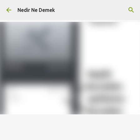
Ana içeriğe atla
Nedir Ne Demek