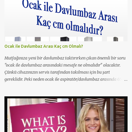
bir sahnesi yer almış yazı içinde yer alan kare de o filmden.
Çıplaklık prim ediyor, filmin bi boka benzediğini sanmıyorum
ama konu porno olunca rağbet olacaktır, şimdiden iyi reklamı
oldu.
Ocak ile Davlumbaz Arası Kaç cm Olmalı?
Mutfağınıza yeni bir davlumbaz taktırırken çıkan önemli bir soru
"ocak ile davlumbaz arasındaki mesafe ne olmalıdır" olacaktır.
Çünkü cihazınızın servis tarafından takılması için bu şart
gereklidir. Peki neden ocak ile aspiratör/davlumbaz arasında 65
cm mesafe olmalıdır? Yetkili servisler neden 65cm'den kısa
mesafelerde montaj yapmazlar? Çünkü bu yangın ihtimslini
artırır ve çıkacak bir yangında servisi/beyaz eşya firmasını
sorumlu kılar. Bu sebeple yetkili servisler 65cm'den 1cm bile kısa
olsalar montajı gerçekleştirmezler. Montaj yapmaları halinde ise
gereksiz bir risk almış olurlar. Bu yüzden mutfak dolabınızı
yaptırırken aspiratör/davlumbaz takılma mesefesini en 65cm