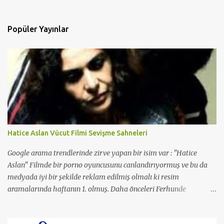
Popüler Yayınlar
Hatice Aslan Vücut Filmi Sevişme Sahneleri
Google arama trendlerinde zirve yapan bir isim var : "Hatice
Aslan" Filmde bir porno oyuncusunu canlandırıyormuş ve bu da
medyada iyi bir şekilde reklam edilmiş olmalı ki resim
aramalarında haftanın 1. olmuş. Daha önceleri Ferhunde
Hanımlar ve En Son Babalar Duyar dizilerinde oynamış ve 3
Maymun filminde de oynamış. O filmde de Yavuz Bingöl ile çıplak