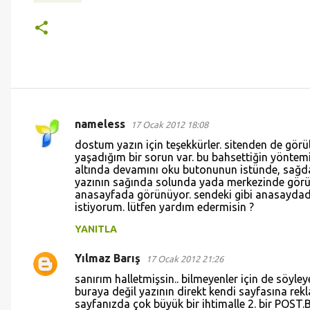
nameless
17 Ocak 2012 18:08
Y
dostum yazın için teşekkürler. sitenden de görü
o
yaşadığım bir sorun var. bu bahsettiğin yönte
altında devamını oku butonunun istünde, sağda
r
yazının sağında solunda yada merkezinde görü
u
anasayfada görünüyor. sendeki gibi anasaydad
istiyorum. lütfen yardım edermisin ?
m
l
YANITLA
a
Yılmaz Barış
17 Ocak 2012 21:26
r
sanırım halletmişsin.. bilmeyenler için de söyle
buraya değil yazının direkt kendi sayfasına re
sayfanızda çok büyük bir ihtimalle 2. bir POST.