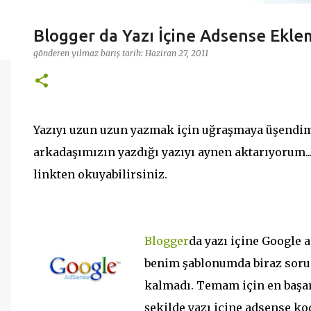
Blogger da Yazı İçine Adsense Ekl
gönderen
yılmaz barış
tarih:
Haziran 27, 2011
Yazıyı uzun uzun yazmak için uğraşmaya üşendim,
arkadaşımızın yazdığı yazıyı aynen aktarıyorum... 
linkten okuyabilirsiniz.
Blogger
da yazı içine Google
benim şablonumda biraz soru
kalmadı. Temam için en başar
şekilde yazı içine adsense ko