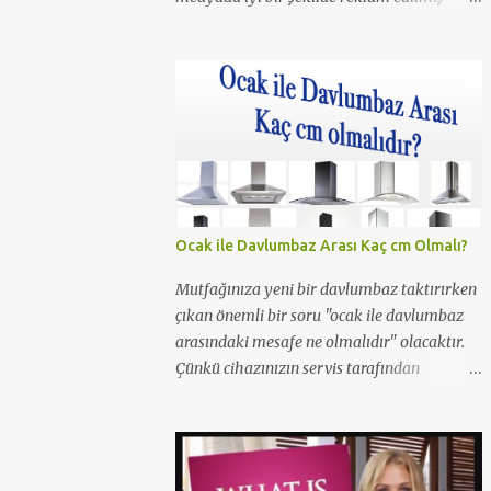
olmalı ki resim aramalarında haftanın 1.
olmuş. Daha önceleri Ferhunde Hanımlar
ve En Son Babalar Duyar dizilerinde
oynamış ve 3 Maymun filminde de oynamış.
O filmde de Yavuz Bingöl ile çıplak bir
sahnesi yer almış yazı içinde yer alan kare
de o filmden. Çıplaklık prim ediyor, filmin bi
boka benzediğini sanmıyorum ama konu
porno olunca rağbet olacaktır, şimdiden iyi
Ocak ile Davlumbaz Arası Kaç cm Olmalı?
reklamı oldu.
Mutfağınıza yeni bir davlumbaz taktırırken
çıkan önemli bir soru "ocak ile davlumbaz
arasındaki mesafe ne olmalıdır" olacaktır.
Çünkü cihazınızın servis tarafından
takılması için bu şart gereklidir. Peki neden
ocak ile aspiratör/davlumbaz arasında 65
cm mesafe olmalıdır? Yetkili servisler neden
65cm'den kısa mesafelerde montaj