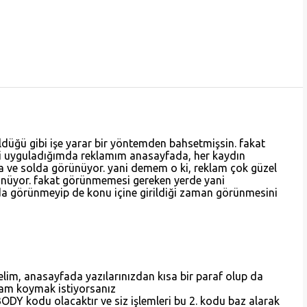
ldüğü gibi işe yarar bir yöntemden bahsetmişsin. fakat
mi uyguladığımda reklamım anasayfada, her kaydın
 ve solda görünüyor. yani demem o ki, reklam çok güzel
nüyor. fakat görünmemesi gereken yerde yani
a görünmeyip de konu içine girildiği zaman görünmesini
yelim, anasayfada yazılarınızdan kısa bir paraf olup da
klam koymak istiyorsanız
BODY kodu olacaktır ve siz işlemleri bu 2. kodu baz alarak