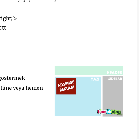
right;'>
UZ
 göstermek
stüne veya hemen