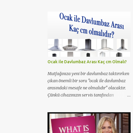
olmalı ki resim aramalarında haftanın 1.
olmuş. Daha önceleri Ferhunde Hanımlar
ve En Son Babalar Duyar dizilerinde
oynamış ve 3 Maymun filminde de oynamış.
O filmde de Yavuz Bingöl ile çıplak bir
sahnesi yer almış yazı içinde yer alan kare
de o filmden. Çıplaklık prim ediyor, filmin bi
boka benzediğini sanmıyorum ama konu
porno olunca rağbet olacaktır, şimdiden iyi
Ocak ile Davlumbaz Arası Kaç cm Olmalı?
reklamı oldu.
Mutfağınıza yeni bir davlumbaz taktırırken
çıkan önemli bir soru "ocak ile davlumbaz
arasındaki mesafe ne olmalıdır" olacaktır.
Çünkü cihazınızın servis tarafından
takılması için bu şart gereklidir. Peki neden
ocak ile aspiratör/davlumbaz arasında 65
cm mesafe olmalıdır? Yetkili servisler neden
65cm'den kısa mesafelerde montaj
yapmazlar? Çünkü bu yangın ihtimslini