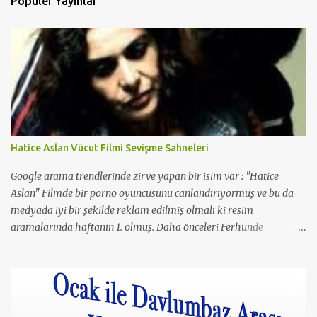
Popüler Yayınlar
Hatice Aslan Vücut Filmi Sevişme Sahneleri
Google arama trendlerinde zirve yapan bir isim var : "Hatice
Aslan" Filmde bir porno oyuncusunu canlandırıyormuş ve bu da
medyada iyi bir şekilde reklam edilmiş olmalı ki resim
aramalarında haftanın 1. olmuş. Daha önceleri Ferhunde
Hanımlar ve En Son Babalar Duyar dizilerinde oynamış ve 3
Maymun filminde de oynamış. O filmde de Yavuz Bingöl ile çıplak
bir sahnesi yer almış yazı içinde yer alan kare de o filmden.
Çıplaklık prim ediyor, filmin bi boka benzediğini sanmıyorum
ama konu porno olunca rağbet olacaktır, şimdiden iyi reklamı