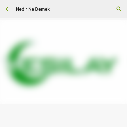
Ana içeriğe atla
Nedir Ne Demek