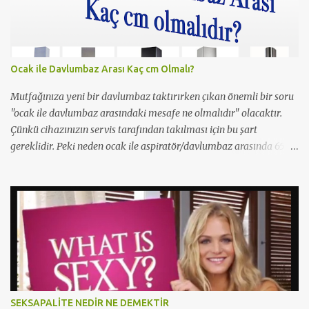
oldu.
Ocak ile Davlumbaz Arası Kaç cm Olmalı?
Mutfağınıza yeni bir davlumbaz taktırırken çıkan önemli bir soru
"ocak ile davlumbaz arasındaki mesafe ne olmalıdır" olacaktır.
Çünkü cihazınızın servis tarafından takılması için bu şart
gereklidir. Peki neden ocak ile aspiratör/davlumbaz arasında 65
cm mesafe olmalıdır? Yetkili servisler neden 65cm'den kısa
mesafelerde montaj yapmazlar? Çünkü bu yangın ihtimslini
artırır ve çıkacak bir yangında servisi/beyaz eşya firmasını
sorumlu kılar. Bu sebeple yetkili servisler 65cm'den 1cm bile kısa
olsalar montajı gerçekleştirmezler. Montaj yapmaları halinde ise
gereksiz bir risk almış olurlar. Bu yüzden mutfak dolabınızı
yaptırırken aspiratör/davlumbaz takılma mesefesini en 65cm
olacak şekilde yer bırakmaya dikkat etmelisiniz.
http://www.pasahome.com/3-BOY-ISIYA-DAYANIKLI-FIRFIRLI-
SEKSAPALİTE NEDİR NE DEMEKTİR