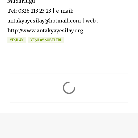
Müdürlüğü
Tel: 0326 213 23 23 | e-mail:
antakyayesilay@hotmail.com | web :
http://www.antakyayesilay.org
YEŞILAY
YEŞILAY ŞUBELERI
Y
o
r
u
m
l
a