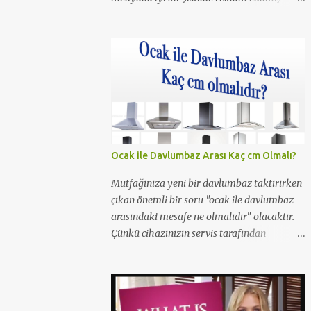
olmalı ki resim aramalarında haftanın 1.
olmuş. Daha önceleri Ferhunde Hanımlar
ve En Son Babalar Duyar dizilerinde
oynamış ve 3 Maymun filminde de oynamış.
O filmde de Yavuz Bingöl ile çıplak bir
sahnesi yer almış yazı içinde yer alan kare
de o filmden. Çıplaklık prim ediyor, filmin bi
boka benzediğini sanmıyorum ama konu
porno olunca rağbet olacaktır, şimdiden iyi
Ocak ile Davlumbaz Arası Kaç cm Olmalı?
reklamı oldu.
Mutfağınıza yeni bir davlumbaz taktırırken
çıkan önemli bir soru "ocak ile davlumbaz
arasındaki mesafe ne olmalıdır" olacaktır.
Çünkü cihazınızın servis tarafından
takılması için bu şart gereklidir. Peki neden
ocak ile aspiratör/davlumbaz arasında 65
cm mesafe olmalıdır? Yetkili servisler neden
65cm'den kısa mesafelerde montaj