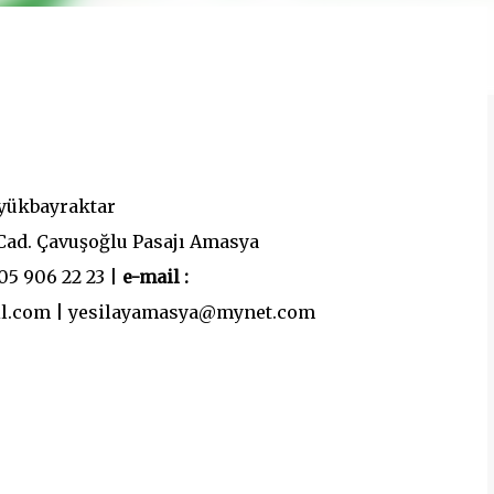
yükbayraktar
Cad. Çavuşoğlu Pasajı Amasya
05 906 22 23 |
e-mail :
l.com | yesilayamasya@mynet.com