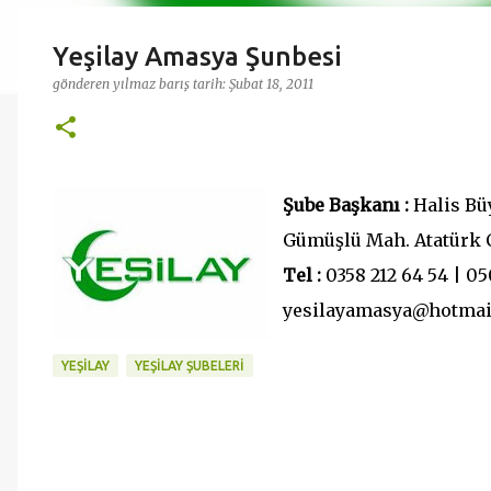
Yeşilay Amasya Şunbesi
gönderen
yılmaz barış
tarih:
Şubat 18, 2011
Şube Başkanı :
Halis Bü
Gümüşlü Mah. Atatürk 
Tel :
0358 212 64 54 | 05
yesilayamasya@hotmai
YEŞILAY
YEŞILAY ŞUBELERI