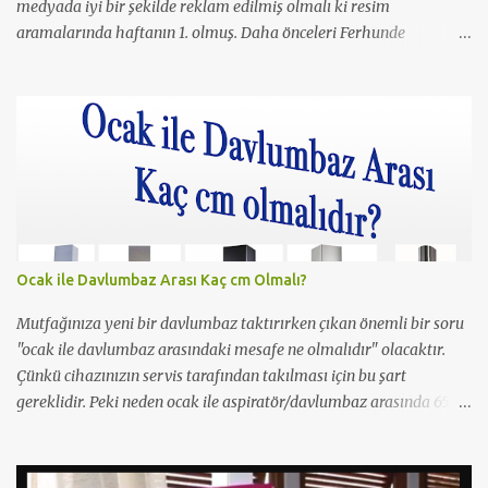
medyada iyi bir şekilde reklam edilmiş olmalı ki resim
aramalarında haftanın 1. olmuş. Daha önceleri Ferhunde
Hanımlar ve En Son Babalar Duyar dizilerinde oynamış ve 3
Maymun filminde de oynamış. O filmde de Yavuz Bingöl ile çıplak
bir sahnesi yer almış yazı içinde yer alan kare de o filmden.
Çıplaklık prim ediyor, filmin bi boka benzediğini sanmıyorum
ama konu porno olunca rağbet olacaktır, şimdiden iyi reklamı
oldu.
Ocak ile Davlumbaz Arası Kaç cm Olmalı?
Mutfağınıza yeni bir davlumbaz taktırırken çıkan önemli bir soru
"ocak ile davlumbaz arasındaki mesafe ne olmalıdır" olacaktır.
Çünkü cihazınızın servis tarafından takılması için bu şart
gereklidir. Peki neden ocak ile aspiratör/davlumbaz arasında 65
cm mesafe olmalıdır? Yetkili servisler neden 65cm'den kısa
mesafelerde montaj yapmazlar? Çünkü bu yangın ihtimslini
artırır ve çıkacak bir yangında servisi/beyaz eşya firmasını