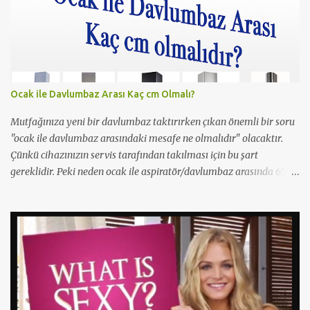
Çıplaklık prim ediyor, filmin bi boka benzediğini sanmıyorum
ama konu porno olunca rağbet olacaktır, şimdiden iyi reklamı
oldu.
Ocak ile Davlumbaz Arası Kaç cm Olmalı?
Mutfağınıza yeni bir davlumbaz taktırırken çıkan önemli bir soru
"ocak ile davlumbaz arasındaki mesafe ne olmalıdır" olacaktır.
Çünkü cihazınızın servis tarafından takılması için bu şart
gereklidir. Peki neden ocak ile aspiratör/davlumbaz arasında 65
cm mesafe olmalıdır? Yetkili servisler neden 65cm'den kısa
mesafelerde montaj yapmazlar? Çünkü bu yangın ihtimslini
artırır ve çıkacak bir yangında servisi/beyaz eşya firmasını
sorumlu kılar. Bu sebeple yetkili servisler 65cm'den 1cm bile kısa
olsalar montajı gerçekleştirmezler. Montaj yapmaları halinde ise
gereksiz bir risk almış olurlar. Bu yüzden mutfak dolabınızı
yaptırırken aspiratör/davlumbaz takılma mesefesini en 65cm
olacak şekilde yer bırakmaya dikkat etmelisiniz.