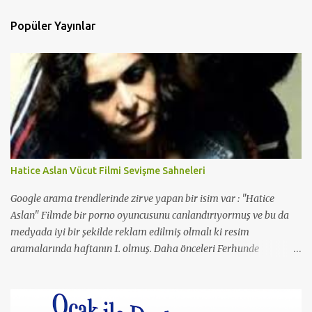
Popüler Yayınlar
Hatice Aslan Vücut Filmi Sevişme Sahneleri
Google arama trendlerinde zirve yapan bir isim var : "Hatice
Aslan" Filmde bir porno oyuncusunu canlandırıyormuş ve bu da
medyada iyi bir şekilde reklam edilmiş olmalı ki resim
aramalarında haftanın 1. olmuş. Daha önceleri Ferhunde
Hanımlar ve En Son Babalar Duyar dizilerinde oynamış ve 3
Maymun filminde de oynamış. O filmde de Yavuz Bingöl ile çıplak
bir sahnesi yer almış yazı içinde yer alan kare de o filmden.