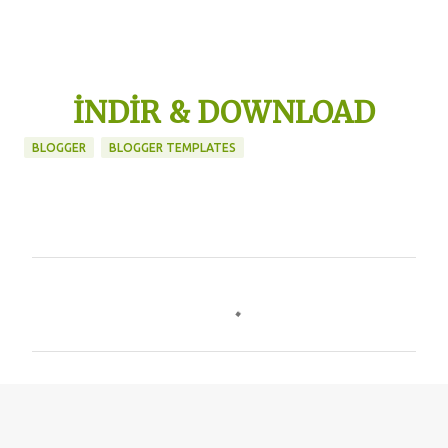
İNDİR & DOWNLOAD
BLOGGER
BLOGGER TEMPLATES
Y
o
r
u
m
l