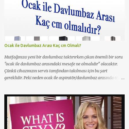
bir sahnesi yer almış yazı içinde yer alan kare de o filmden.
Çıplaklık prim ediyor, filmin bi boka benzediğini sanmıyorum
ama konu porno olunca rağbet olacaktır, şimdiden iyi reklamı
oldu.
Ocak ile Davlumbaz Arası Kaç cm Olmalı?
Mutfağınıza yeni bir davlumbaz taktırırken çıkan önemli bir soru
"ocak ile davlumbaz arasındaki mesafe ne olmalıdır" olacaktır.
Çünkü cihazınızın servis tarafından takılması için bu şart
gereklidir. Peki neden ocak ile aspiratör/davlumbaz arasında 65
cm mesafe olmalıdır? Yetkili servisler neden 65cm'den kısa
mesafelerde montaj yapmazlar? Çünkü bu yangın ihtimslini
artırır ve çıkacak bir yangında servisi/beyaz eşya firmasını
sorumlu kılar. Bu sebeple yetkili servisler 65cm'den 1cm bile kısa
olsalar montajı gerçekleştirmezler. Montaj yapmaları halinde ise
gereksiz bir risk almış olurlar. Bu yüzden mutfak dolabınızı
yaptırırken aspiratör/davlumbaz takılma mesefesini en 65cm