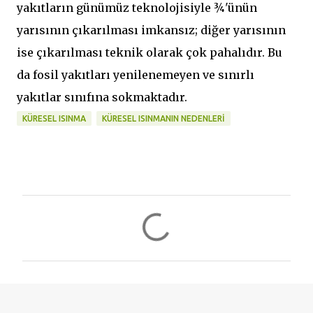
yakıtların günümüz teknolojisiyle ¾'ünün
yarısının çıkarılması imkansız; diğer yarısının
ise çıkarılması teknik olarak çok pahalıdır. Bu
da fosil yakıtları yenilenemeyen ve sınırlı
yakıtlar sınıfına sokmaktadır.
KÜRESEL ISINMA
KÜRESEL ISINMANIN NEDENLERI
Y
o
r
u
m