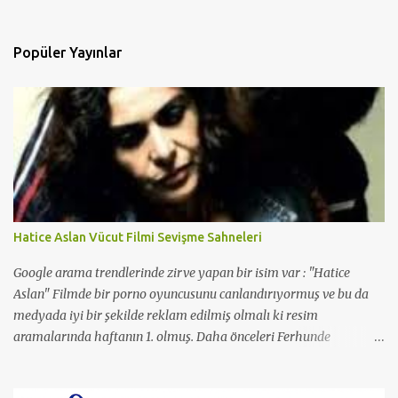
Popüler Yayınlar
Hatice Aslan Vücut Filmi Sevişme Sahneleri
Google arama trendlerinde zirve yapan bir isim var : "Hatice
Aslan" Filmde bir porno oyuncusunu canlandırıyormuş ve bu da
medyada iyi bir şekilde reklam edilmiş olmalı ki resim
aramalarında haftanın 1. olmuş. Daha önceleri Ferhunde
Hanımlar ve En Son Babalar Duyar dizilerinde oynamış ve 3
Maymun filminde de oynamış. O filmde de Yavuz Bingöl ile çıplak