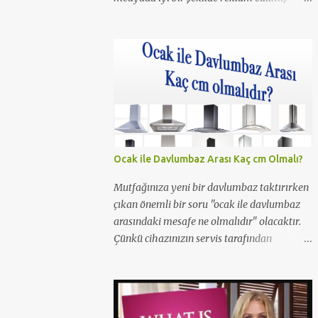
olmalı ki resim aramalarında haftanın 1.
olmuş. Daha önceleri Ferhunde Hanımlar
ve En Son Babalar Duyar dizilerinde
oynamış ve 3 Maymun filminde de oynamış.
O filmde de Yavuz Bingöl ile çıplak bir
sahnesi yer almış yazı içinde yer alan kare
de o filmden. Çıplaklık prim ediyor, filmin bi
boka benzediğini sanmıyorum ama konu
porno olunca rağbet olacaktır, şimdiden iyi
Ocak ile Davlumbaz Arası Kaç cm Olmalı?
reklamı oldu.
Mutfağınıza yeni bir davlumbaz taktırırken
çıkan önemli bir soru "ocak ile davlumbaz
arasındaki mesafe ne olmalıdır" olacaktır.
Çünkü cihazınızın servis tarafından
takılması için bu şart gereklidir. Peki neden
ocak ile aspiratör/davlumbaz arasında 65
cm mesafe olmalıdır? Yetkili servisler neden
65cm'den kısa mesafelerde montaj