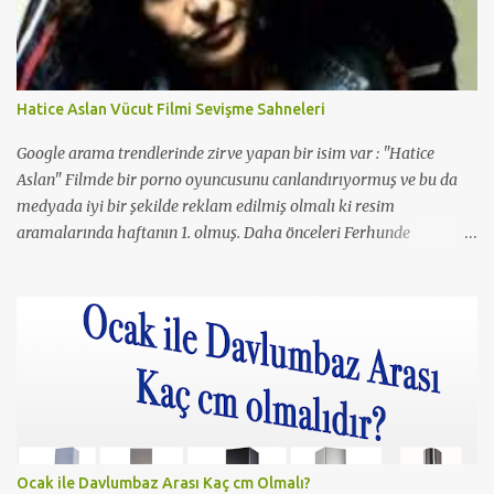
Hatice Aslan Vücut Filmi Sevişme Sahneleri
Google arama trendlerinde zirve yapan bir isim var : "Hatice
Aslan" Filmde bir porno oyuncusunu canlandırıyormuş ve bu da
medyada iyi bir şekilde reklam edilmiş olmalı ki resim
aramalarında haftanın 1. olmuş. Daha önceleri Ferhunde
Hanımlar ve En Son Babalar Duyar dizilerinde oynamış ve 3
Maymun filminde de oynamış. O filmde de Yavuz Bingöl ile çıplak
bir sahnesi yer almış yazı içinde yer alan kare de o filmden.
Çıplaklık prim ediyor, filmin bi boka benzediğini sanmıyorum
ama konu porno olunca rağbet olacaktır, şimdiden iyi reklamı
oldu.
Ocak ile Davlumbaz Arası Kaç cm Olmalı?