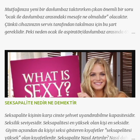
Mutfağınıza yeni bir davlumbaz taktırırken çıkan önemli bir soru
"ocak ile davlumbaz arasındaki mesafe ne olmalıdır" olacaktır.
Çünkü cihazınızın servis tarafından takılması için bu şart
gereklidir. Peki neden ocak ile aspiratör/davlumbaz arasında 65
cm mesafe olmalıdır? Yetkili servisler neden 65cm'den kısa
mesafelerde montaj yapmazlar? Çünkü bu yangın ihtimslini
artırır ve çıkacak bir yangında servisi/beyaz eşya firmasını
sorumlu kılar. Bu sebeple yetkili servisler 65cm'den 1cm bile kısa
olsalar montajı gerçekleştirmezler. Montaj yapmaları halinde ise
gereksiz bir risk almış olurlar. Bu yüzden mutfak dolabınızı
yaptırırken aspiratör/davlumbaz takılma mesefesini en 65cm
olacak şekilde yer bırakmaya dikkat etmelisiniz.
http://www.pasahome.com/3-BOY-ISIYA-DAYANIKLI-FIRFIRLI-
SEKSAPALİTE NEDİR NE DEMEKTİR
FIRIN-KABI,PR-69278.html
http://blog.yilmazbaris.com/2011/08/aspirator-alrken-nelere-
Seksapalite kişinin karşı cinste şehvet uyandırabilme kapasitesidir.
dikkat-edilmeli.html
Seksilik seviyesidir. Seksapalitesi en yüksek olan kişi en seksidir.
Giyim açısından da kişiyi seksi gösteren kıyafetler "seksapelitesi
yüksek" olan kıyafetlerdir. Seksapalite Nasıl Artırılır? Nasıl daha